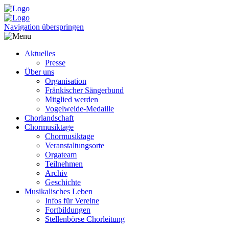
Navigation überspringen
Aktuelles
Presse
Über uns
Organisation
Fränkischer Sängerbund
Mitglied werden
Vogelweide-Medaille
Chorland­schaft
Chormusik­tage
Chormusiktage
Veranstaltungsorte
Orgateam
Teilnehmen
Archiv
Geschichte
Musikalisches Leben
Infos für Vereine
Fortbildungen
Stellenbörse Chorleitung